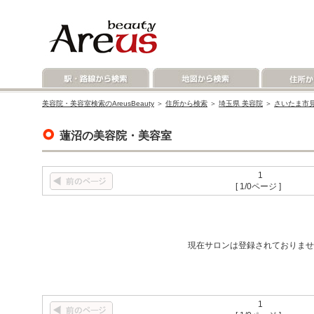
美容院・美容室検索のAreusBeauty
＞
住所から検索
＞
埼玉県 美容院
＞
さいたま市見
蓮沼の美容院・美容室
1
[ 1/0ページ ]
現在サロンは登録されておりませ
1