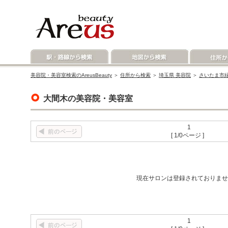
美容院・美容室検索のAreusBeauty
＞
住所から検索
＞
埼玉県 美容院
＞
さいたま市緑
大間木の美容院・美容室
1
[ 1/0ページ ]
現在サロンは登録されておりませ
1