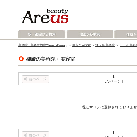
美容院・美容室検索のAreusBeauty
＞
住所から検索
＞
埼玉県 美容院
＞
川口市 美容
柳崎の美容院・美容室
1
[ 1/0ページ ]
現在サロンは登録されておりませ
1