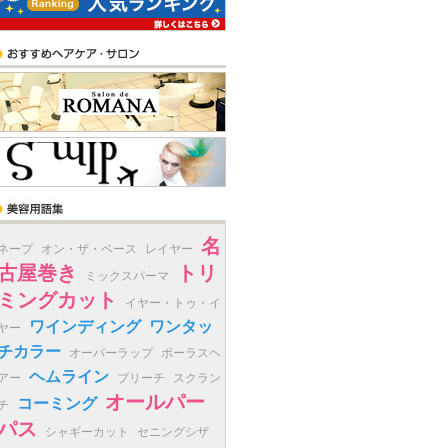
名
ネープ
オン・ザ・ベース
レイヤー
古屋巻き
トリ
ミックスパーマ
ミングカット
イヤー・トゥ・イ
ワインディング
ワンタッ
ヤー
チカラー
オーバーラップ
ポーラスヘ
ヘムライン
アー
ブリーチ
スクラン
オールパー
コーミング
チ
パス
シャギーカット
セニングシザ