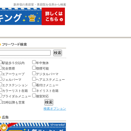
新井宿の美容室・美容院を住所から検索
駅徒歩５分以内
年中無休
完全禁煙
喫煙可能
エアーウェーブ
デジタルパーマ
ジェルパーマ
ヘアエステメニュー
エクステンション
着付けメニュー
カラーリスト在籍
ネイリスト在籍
ブライダルメニュー
個室対応
21時以降も営業
検索オプション