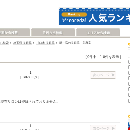
ら検索
＞
埼玉県 美容院
＞
川口市 美容院
＞ 新井宿の美容院・美容室
[ 0件中 1-0件を表示 ]
1
[ 1/0ページ ]
現在サロンは登録されておりません。
1