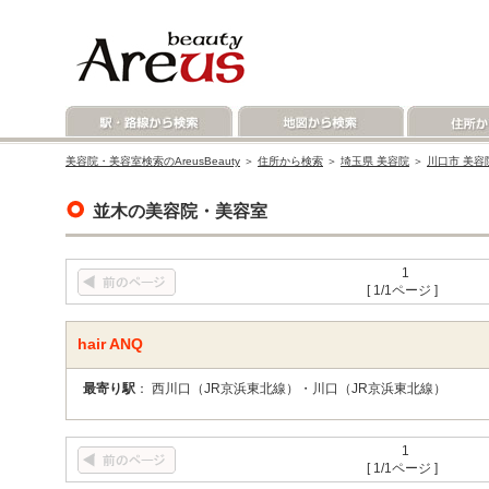
美容院・美容室検索のAreusBeauty
＞
住所から検索
＞
埼玉県 美容院
＞
川口市 美容
並木の美容院・美容室
1
[ 1/1ページ ]
hair ANQ
最寄り駅
： 西川口（JR京浜東北線）・川口（JR京浜東北線）
1
[ 1/1ページ ]