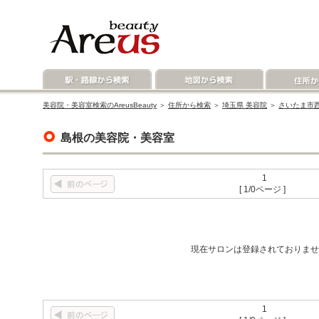
美容院・美容室検索のAreusBeauty
＞
住所から検索
＞
埼玉県 美容院
＞
さいたま市西
島根の美容院・美容室
1
[ 1/0ページ ]
現在サロンは登録されておりませ
1