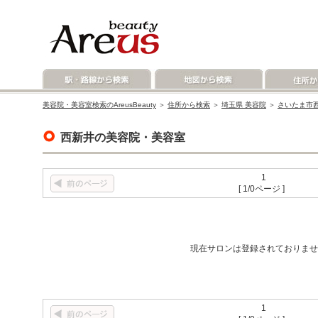
美容院・美容室検索のAreusBeauty
＞
住所から検索
＞
埼玉県 美容院
＞
さいたま市西
西新井の美容院・美容室
1
[ 1/0ページ ]
現在サロンは登録されておりませ
1