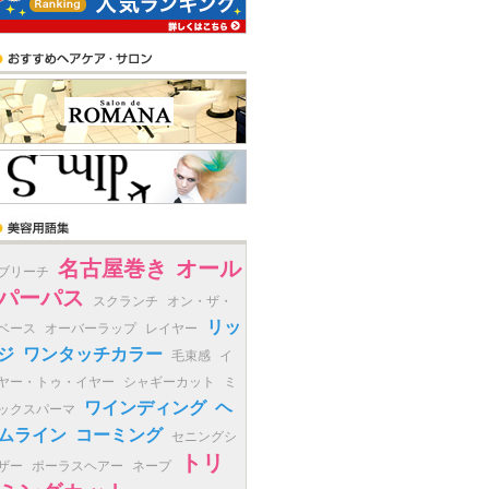
名古屋巻き
オール
ブリーチ
パーパス
スクランチ
オン・ザ・
リッ
ベース
オーバーラップ
レイヤー
ジ
ワンタッチカラー
毛束感
イ
ヤー・トゥ・イヤー
シャギーカット
ミ
ワインディング
ヘ
ックスパーマ
ムライン
コーミング
セニングシ
トリ
ザー
ポーラスヘアー
ネープ