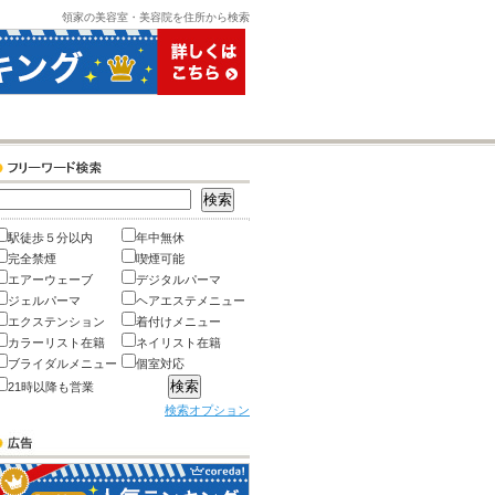
領家の美容室・美容院を住所から検索
駅徒歩５分以内
年中無休
完全禁煙
喫煙可能
エアーウェーブ
デジタルパーマ
ジェルパーマ
ヘアエステメニュー
エクステンション
着付けメニュー
カラーリスト在籍
ネイリスト在籍
ブライダルメニュー
個室対応
21時以降も営業
検索オプション