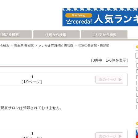
ら検索
＞
埼玉県 美容院
＞
さいたま市浦和区 美容院
＞ 領家の美容院・美容室
[ 0件中 1-0件を表示 ]
1
[ 1/0ページ ]
現在サロンは登録されておりません。
1