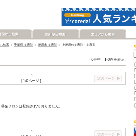
ら検索
＞
千葉県 美容院
＞
茂原市 美容院
＞ 上茂原の美容院・美容室
[ 0件中 1-0件を表示 ]
1
[ 1/0ページ ]
現在サロンは登録されておりません。
1