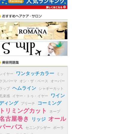
ワンタッチカラー
レイヤー
ミッ
クスパーマ
オン・ザ・ベース
オーバー
ヘムライン
ラップ
シャギーカット
ワイン
毛束感
イヤー・トゥ・イヤー
ディング
コーミング
ブリーチ
トリミングカット
ネープ
名古屋巻き
オール
リッジ
パーパス
セニングシザー
ポーラ