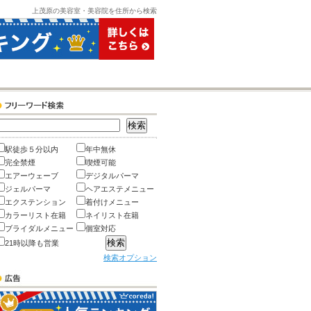
上茂原の美容室・美容院を住所から検索
駅徒歩５分以内
年中無休
完全禁煙
喫煙可能
エアーウェーブ
デジタルパーマ
ジェルパーマ
ヘアエステメニュー
エクステンション
着付けメニュー
カラーリスト在籍
ネイリスト在籍
ブライダルメニュー
個室対応
21時以降も営業
検索オプション