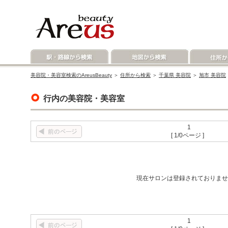
美容院・美容室検索のAreusBeauty
＞
住所から検索
＞
千葉県 美容院
＞
旭市 美容院
行内の美容院・美容室
1
[ 1/0ページ ]
現在サロンは登録されておりませ
1