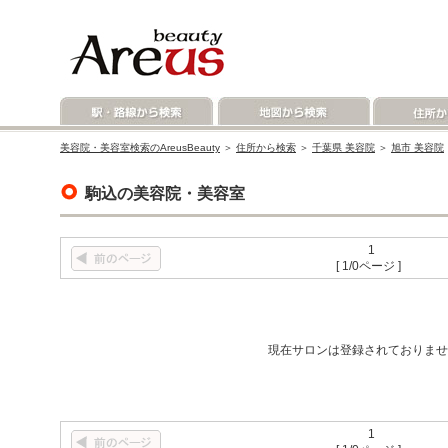
美容院・美容室検索のAreusBeauty
＞
住所から検索
＞
千葉県 美容院
＞
旭市 美容院
駒込の美容院・美容室
1
[ 1/0ページ ]
現在サロンは登録されておりませ
1