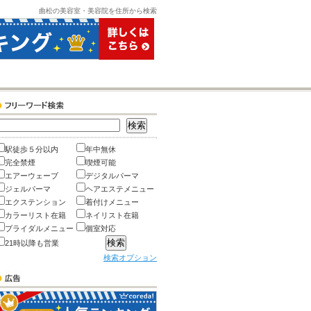
曲松の美容室・美容院を住所から検索
駅徒歩５分以内
年中無休
完全禁煙
喫煙可能
エアーウェーブ
デジタルパーマ
ジェルパーマ
ヘアエステメニュー
エクステンション
着付けメニュー
カラーリスト在籍
ネイリスト在籍
ブライダルメニュー
個室対応
21時以降も営業
検索オプション