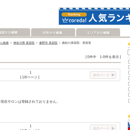
ら検索
＞
神奈川県 美容院
＞
秦野市 美容院
＞ 曲松の美容院・美容室
[ 0件中 1-0件を表示 ]
1
[ 1/0ページ ]
現在サロンは登録されておりません。
1