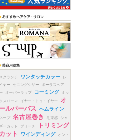
ワンタッチカラー
スクランチ
レ
イヤー
セニングシザー
ポーラスヘア
コーミング
ー
オーバーラップ
ミッ
オ
クスパーマ
イヤー・トゥ・イヤー
ールパーパス
ヘムライン
名古屋巻き
ネープ
毛束感
シャ
トリミング
ギーカット
ブリーチ
カット
ワインディング
オン・