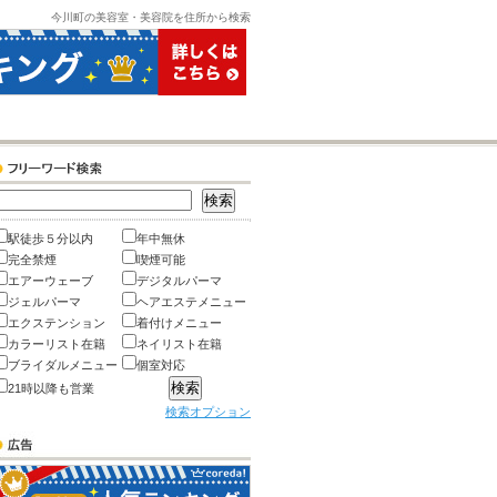
今川町の美容室・美容院を住所から検索
駅徒歩５分以内
年中無休
完全禁煙
喫煙可能
エアーウェーブ
デジタルパーマ
ジェルパーマ
ヘアエステメニュー
エクステンション
着付けメニュー
カラーリスト在籍
ネイリスト在籍
ブライダルメニュー
個室対応
21時以降も営業
検索オプション