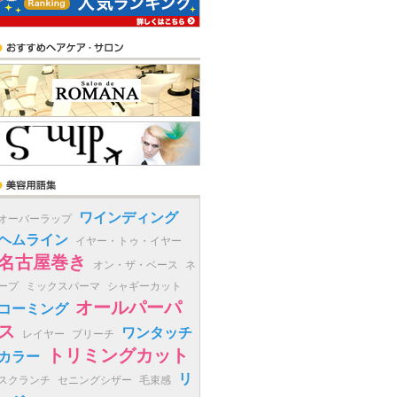
ワインディング
オーバーラップ
ヘムライン
イヤー・トゥ・イヤー
名古屋巻き
オン・ザ・ベース
ネ
ープ
ミックスパーマ
シャギーカット
オールパーパ
コーミング
ス
ワンタッチ
レイヤー
ブリーチ
トリミングカット
カラー
リ
スクランチ
セニングシザー
毛束感