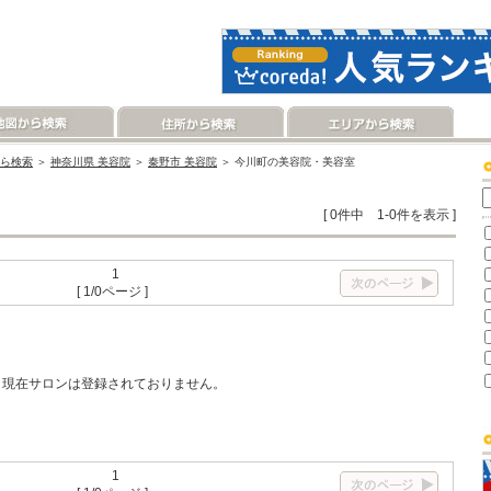
ら検索
＞
神奈川県 美容院
＞
秦野市 美容院
＞ 今川町の美容院・美容室
[ 0件中 1-0件を表示 ]
1
[ 1/0ページ ]
現在サロンは登録されておりません。
1