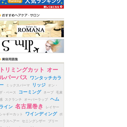
トリミングカット
オー
ルパーパス
ワンタッチカラ
ー
リッジ
ミックスパーマ
オン・
コーミング
ザ・ベース
ネープ
毛束
ヘム
感
スクランチ
オーバーラップ
名古屋巻き
ライン
レイヤー
ワインディング
シャギーカット
ポ
ーラスヘアー
セニングシザー
ブリー