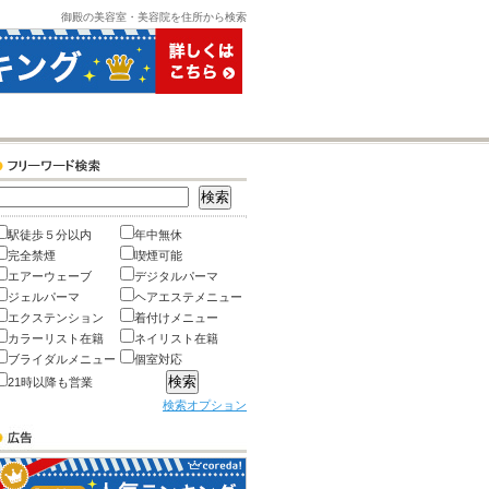
御殿の美容室・美容院を住所から検索
駅徒歩５分以内
年中無休
完全禁煙
喫煙可能
エアーウェーブ
デジタルパーマ
ジェルパーマ
ヘアエステメニュー
エクステンション
着付けメニュー
カラーリスト在籍
ネイリスト在籍
ブライダルメニュー
個室対応
21時以降も営業
検索オプション