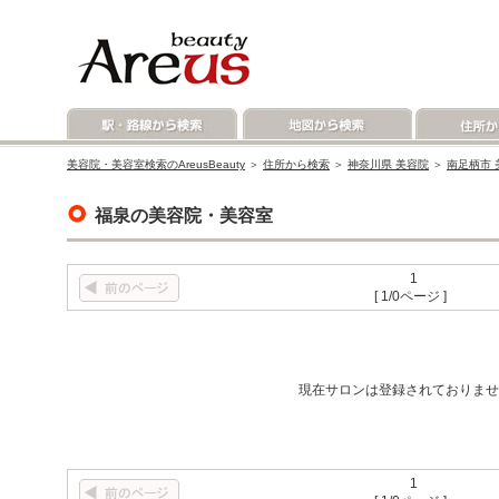
美容院・美容室検索のAreusBeauty
＞
住所から検索
＞
神奈川県 美容院
＞
南足柄市 
福泉の美容院・美容室
1
[ 1/0ページ ]
現在サロンは登録されておりませ
1