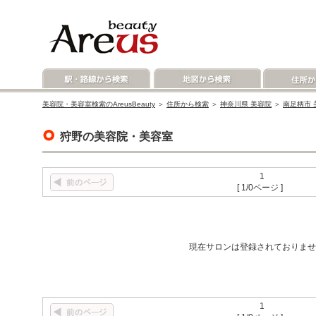
美容院・美容室検索のAreusBeauty
＞
住所から検索
＞
神奈川県 美容院
＞
南足柄市 
狩野の美容院・美容室
1
[ 1/0ページ ]
現在サロンは登録されておりませ
1