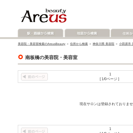
美容院・美容室検索のAreusBeauty
＞
住所から検索
＞
神奈川県 美容院
＞
小田原市 
南板橋の美容院・美容室
1
[ 1/0ページ ]
現在サロンは登録されておりませ
1