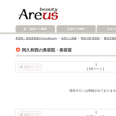
美容院・美容室検索のAreusBeauty
＞
住所から検索
＞
神奈川県 美容院
＞
横浜市瀬谷
阿久和西の美容院・美容室
1
[ 1/0ページ ]
現在サロンは登録されておりませ
1