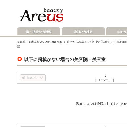
美容院・美容室検索のAreusBeauty
＞
住所から検索
＞
神奈川県 美容院
＞
三浦郡葉山
室
以下に掲載がない場合の美容院・美容室
1
[ 1/0ページ ]
現在サロンは登録されておりませ