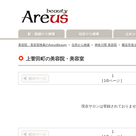
美容院・美容室検索のAreusBeauty
＞
住所から検索
＞
神奈川県 美容院
＞
横浜市保
上菅田町の美容院・美容室
1
[ 1/0ページ ]
現在サロンは登録されておりませ
1