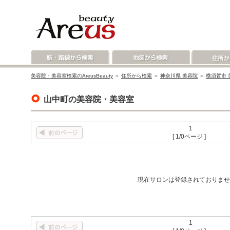
美容院・美容室検索のAreusBeauty
＞
住所から検索
＞
神奈川県 美容院
＞
横須賀市 
山中町の美容院・美容室
1
[ 1/0ページ ]
現在サロンは登録されておりませ
1