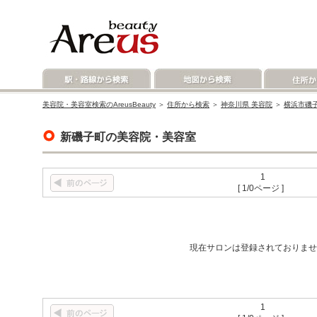
美容院・美容室検索のAreusBeauty
＞
住所から検索
＞
神奈川県 美容院
＞
横浜市磯子
新磯子町の美容院・美容室
1
[ 1/0ページ ]
現在サロンは登録されておりませ
1