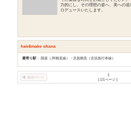
力的にし、その理想の姿へ、美への追
ロデュースいたします。
hair&make ohana
最寄り駅
： 国道（JR鶴見線）・京急鶴見（京浜急行本線）
1
[ 1/1ページ ]