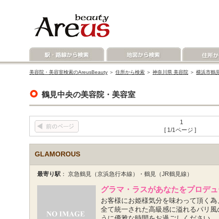
美容院・美容室検索のAreusBeauty
＞
住所から検索
＞
神奈川県 美容院
＞
横浜市鶴見
鶴見中央の美容院・美容室
1
[ 1/1ページ ]
GLAMOROUS
最寄り駅
： 京急鶴見（京浜急行本線）・鶴見（JR鶴見線）
グラマ・ラスがあなたをプロデュ
お客様にお姫様気分を味わって頂く為
全て統一された高級感に溢れるパリ風
うに優雅な時間をお過ごしください。 「