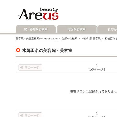
美容院・美容室検索のAreusBeauty
＞
住所から検索
＞
神奈川県 美容院
＞
相模原市 
水郷田名の美容院・美容室
1
[ 1/0ページ ]
現在サロンは登録されておりませ
1