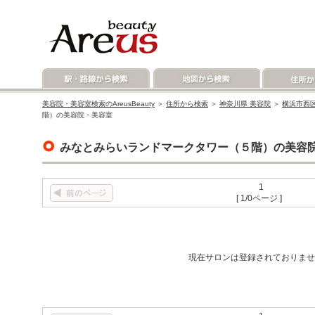
美容院・美容室検索のAreusBeauty
＞
住所から検索
＞
神奈川県 美容院
＞
横浜市西区
階）の美容院・美容室
みなとみらいランドマークタワー（５階）の美容
1
[ 1/0ページ ]
現在サロンは登録されておりませ