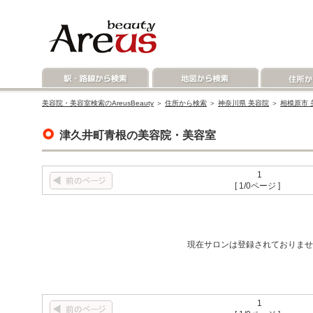
美容院・美容室検索のAreusBeauty
＞
住所から検索
＞
神奈川県 美容院
＞
相模原市 
津久井町青根の美容院・美容室
1
[ 1/0ページ ]
現在サロンは登録されておりませ
1