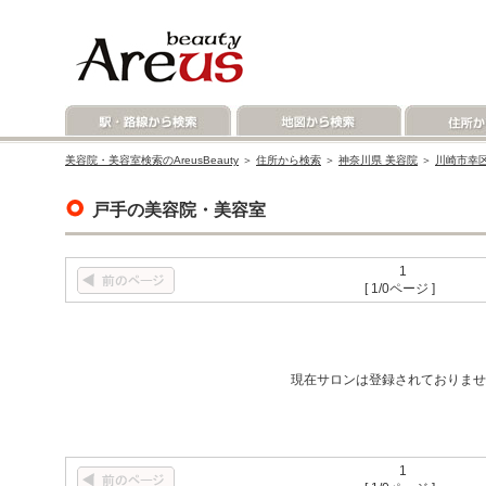
美容院・美容室検索のAreusBeauty
＞
住所から検索
＞
神奈川県 美容院
＞
川崎市幸区
戸手の美容院・美容室
1
[ 1/0ページ ]
現在サロンは登録されておりませ
1