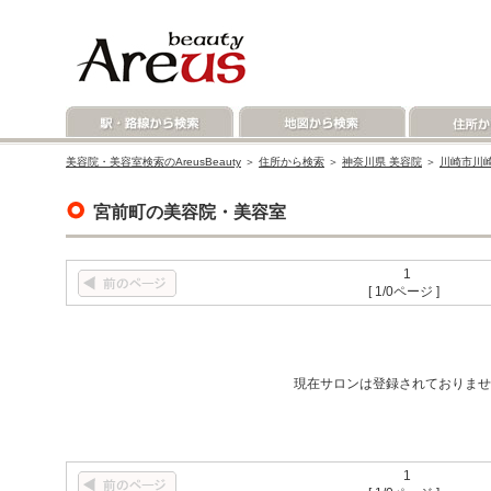
美容院・美容室検索のAreusBeauty
＞
住所から検索
＞
神奈川県 美容院
＞
川崎市川崎
宮前町の美容院・美容室
1
[ 1/0ページ ]
現在サロンは登録されておりませ
1