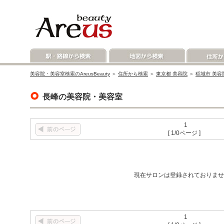
美容院・美容室検索のAreusBeauty
＞
住所から検索
＞
東京都 美容院
＞
稲城市 美容
長峰の美容院・美容室
1
[ 1/0ページ ]
現在サロンは登録されておりませ
1