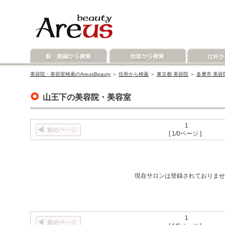
美容院・美容室検索のAreusBeauty
＞
住所から検索
＞
東京都 美容院
＞
多摩市 美容
山王下の美容院・美容室
1
[ 1/0ページ ]
現在サロンは登録されておりませ
1