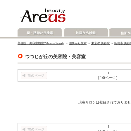
美容院・美容室検索のAreusBeauty
＞
住所から検索
＞
東京都 美容院
＞
昭島市 美容
つつじが丘の美容院・美容室
1
[ 1/0ページ ]
現在サロンは登録されておりませ
1