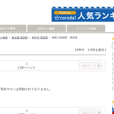
ら検索
＞
東京都 美容院
＞
府中市 美容院
＞ 新町の美容院・美容室
[ 0件中 1-0件を表示 ]
1
[ 1/0ページ ]
現在サロンは登録されておりません。
1