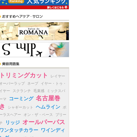
トリミングカット
レイヤー
オーバーラップ
ネープ
イヤー・トゥ・
イヤー
スクランチ
毛束感
ミックスパ
名古屋巻
コーミング
ーマ
き
ヘムライン
シャギーカット
ポ
ーラスヘアー
オン・ザ・ベース
ブリー
オールパーパス
リッジ
チ
ワンタッチカラー
ワインディ