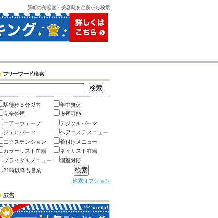
新町の美容室・美容院を住所から検索
駅徒歩５分以内
年中無休
完全禁煙
喫煙可能
エアーウェーブ
デジタルパーマ
ジェルパーマ
ヘアエステメニュー
エクステンション
着付けメニュー
カラーリスト在籍
ネイリスト在籍
ブライダルメニュー
個室対応
21時以降も営業
検索オプション