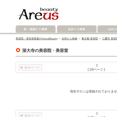
美容院・美容室検索のAreusBeauty
＞
住所から検索
＞
東京都 美容院
＞
三鷹市 美容
深大寺の美容院・美容室
1
[ 1/0ページ ]
現在サロンは登録されておりませ
1