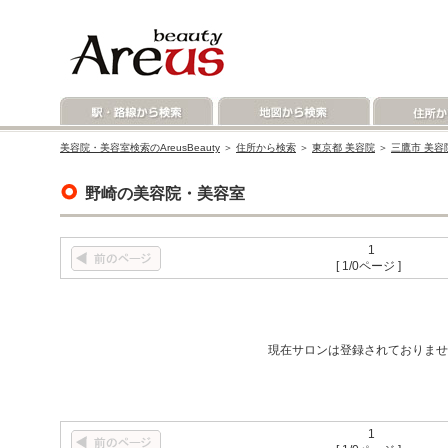
美容院・美容室検索のAreusBeauty
＞
住所から検索
＞
東京都 美容院
＞
三鷹市 美容
野崎の美容院・美容室
1
[ 1/0ページ ]
現在サロンは登録されておりませ
1