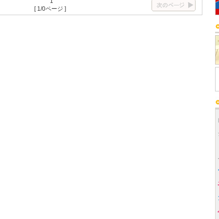
1
[ 1/0ページ ]