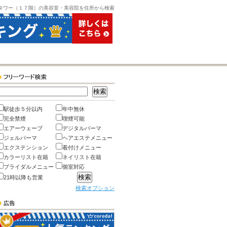
タワー（１７階）の美容室・美容院を住所から検索
駅徒歩５分以内
年中無休
完全禁煙
喫煙可能
エアーウェーブ
デジタルパーマ
ジェルパーマ
ヘアエステメニュー
エクステンション
着付けメニュー
カラーリスト在籍
ネイリスト在籍
ブライダルメニュー
個室対応
21時以降も営業
検索オプション