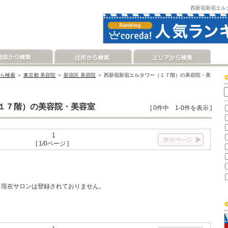
西新宿新宿エル
ら検索
＞
東京都 美容院
＞
新宿区 美容院
＞ 西新宿新宿エルタワー（１７階）の美容院・美
１７階）の美容院・美容室
[ 0件中 1-0件を表示 ]
1
[ 1/0ページ ]
現在サロンは登録されておりません。