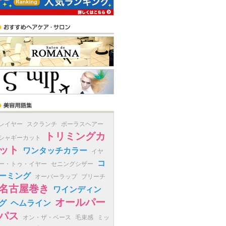
レイヤー
スクランチ
ポーラスヘアー
トリミングカ
シャギーカット
ット
ワンタッチカラー
イヤ
コ
ー・トゥ・イヤー
セニングシザー
ーミング
オーバーラップ
ブリーチ
名古屋巻き
ワインディン
オールパー
グ
ヘムライン
パス
オン・ザ・ベース
毛束感
ミッ