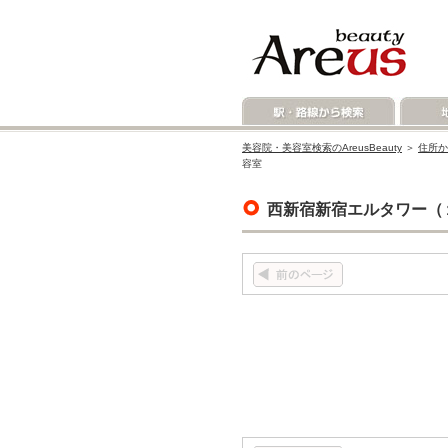
美容院・美容室検索のAreusBeauty
＞
住所か
容室
西新宿新宿エルタワー（