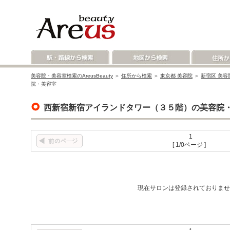
美容院・美容室検索のAreusBeauty
＞
住所から検索
＞
東京都 美容院
＞
新宿区 美容
院・美容室
西新宿新宿アイランドタワー（３５階）の美容院
1
[ 1/0ページ ]
現在サロンは登録されておりませ