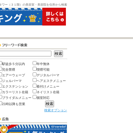
タワー（３１階）の美容室・美容院を住所から検索
駅徒歩５分以内
年中無休
完全禁煙
喫煙可能
エアーウェーブ
デジタルパーマ
ジェルパーマ
ヘアエステメニュー
エクステンション
着付けメニュー
カラーリスト在籍
ネイリスト在籍
ブライダルメニュー
個室対応
21時以降も営業
検索オプション