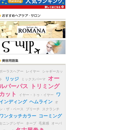
ポーラスヘアー
レイヤー
シャギーカッ
オー
リッジ
ト
ミックスパーマ
ルパーパス
トリミング
カット
ワ
イヤー・トゥ・イヤー
インディング
ヘムライン
オ
ン・ザ・ベース
ブリーチ
スクランチ
ワンタッチカラー
コーミング
セニングシザー
ネープ
毛束感
オーバ