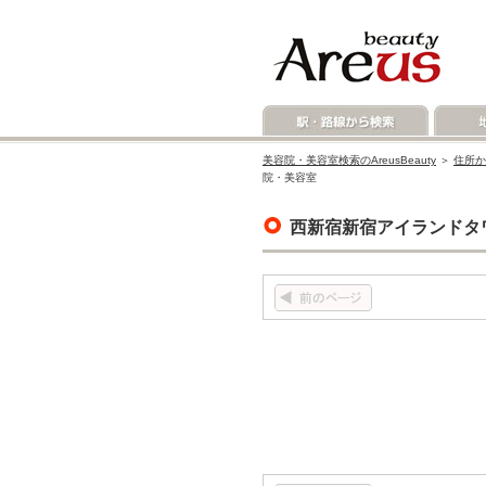
美容院・美容室検索のAreusBeauty
＞
住所か
院・美容室
西新宿新宿アイランドタ