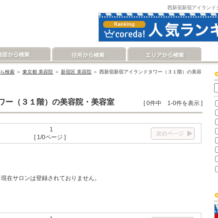
西新宿新宿アイランド
ら検索
＞
東京都 美容院
＞
新宿区 美容院
＞ 西新宿新宿アイランドタワー（３１階）の美容
ワー（３１階）の美容院・美容室
[ 0件中 1-0件を表示 ]
1
[ 1/0ページ ]
現在サロンは登録されておりません。