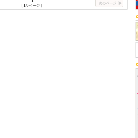
1
[ 1/0ページ ]