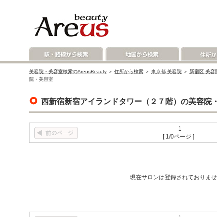
美容院・美容室検索のAreusBeauty
＞
住所から検索
＞
東京都 美容院
＞
新宿区 美容
院・美容室
西新宿新宿アイランドタワー（２７階）の美容院
1
[ 1/0ページ ]
現在サロンは登録されておりませ