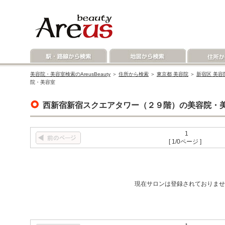
美容院・美容室検索のAreusBeauty
＞
住所から検索
＞
東京都 美容院
＞
新宿区 美容
院・美容室
西新宿新宿スクエアタワー（２９階）の美容院・
1
[ 1/0ページ ]
現在サロンは登録されておりませ