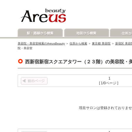
美容院・美容室検索のAreusBeauty
＞
住所から検索
＞
東京都 美容院
＞
新宿区 美容
院・美容室
西新宿新宿スクエアタワー（２３階）の美容院・
1
[ 1/0ページ ]
現在サロンは登録されておりませ