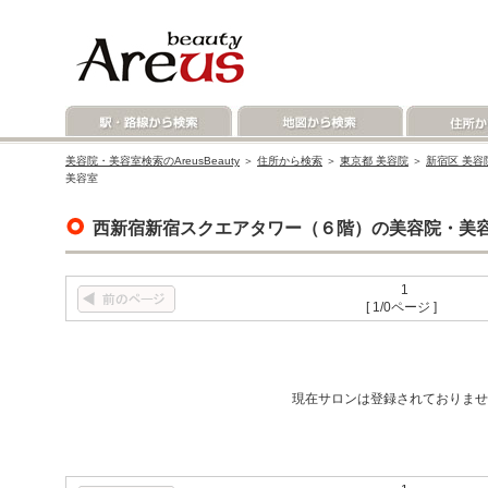
美容院・美容室検索のAreusBeauty
＞
住所から検索
＞
東京都 美容院
＞
新宿区 美容
美容室
西新宿新宿スクエアタワー（６階）の美容院・美
1
[ 1/0ページ ]
現在サロンは登録されておりませ