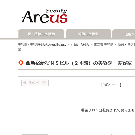
美容院・美容室検索のAreusBeauty
＞
住所から検索
＞
東京都 美容院
＞
新宿区 美容
室
西新宿新宿ＮＳビル（２４階）の美容院・美容室
1
[ 1/0ページ ]
現在サロンは登録されておりませ