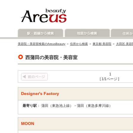
美容院・美容室検索のAreusBeauty
＞
住所から検索
＞
東京都 美容院
＞
大田区 美容
西蒲田の美容院・美容室
1
[ 1/1ページ ]
Designer's Factory
最寄り駅
： 蒲田（東急池上線）・蒲田（東急多摩川線）
MOON