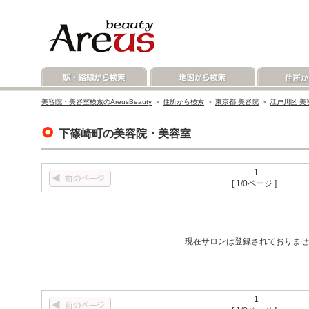
美容院・美容室検索のAreusBeauty
＞
住所から検索
＞
東京都 美容院
＞
江戸川区 美
下篠崎町の美容院・美容室
1
[ 1/0ページ ]
現在サロンは登録されておりませ
1