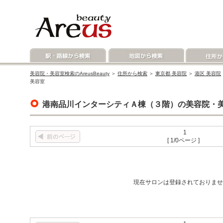
美容院・美容室検索のAreusBeauty
＞
住所から検索
＞
東京都 美容院
＞
港区 美容院
美容室
港南品川インターシティＡ棟（３階）の美容院・
1
[ 1/0ページ ]
現在サロンは登録されておりませ