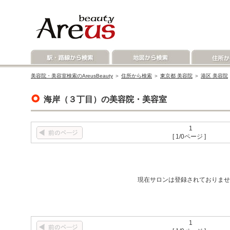
美容院・美容室検索のAreusBeauty
＞
住所から検索
＞
東京都 美容院
＞
港区 美容院
海岸（３丁目）の美容院・美容室
1
[ 1/0ページ ]
現在サロンは登録されておりませ
1