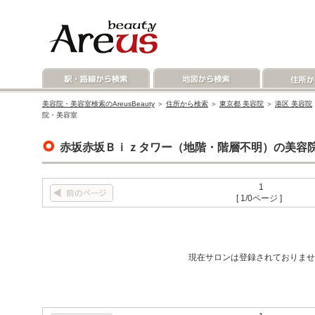
美容院・美容室検索のAreusBeauty
＞
住所から検索
＞
東京都 美容院
＞
港区 美容院
院・美容室
赤坂赤坂Ｂｉｚタワー（地階・階層不明）の美容
1
[ 1/0ページ ]
現在サロンは登録されておりませ