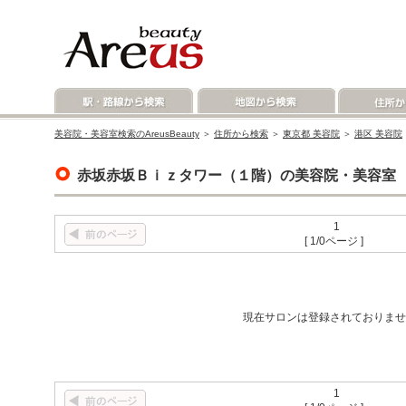
美容院・美容室検索のAreusBeauty
＞
住所から検索
＞
東京都 美容院
＞
港区 美容院
赤坂赤坂Ｂｉｚタワー（１階）の美容院・美容室
1
[ 1/0ページ ]
現在サロンは登録されておりませ
1