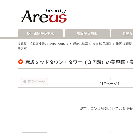
美容院・美容室検索のAreusBeauty
＞
住所から検索
＞
東京都 美容院
＞
港区 美容院
美容室
赤坂ミッドタウン・タワー（３７階）の美容院・
1
[ 1/0ページ ]
現在サロンは登録されておりませ