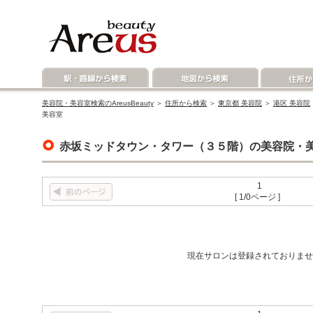
美容院・美容室検索のAreusBeauty
＞
住所から検索
＞
東京都 美容院
＞
港区 美容院
美容室
赤坂ミッドタウン・タワー（３５階）の美容院・
1
[ 1/0ページ ]
現在サロンは登録されておりませ